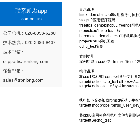
目录说明
联系凯发app
linux_demobincpu0应用程序可执
contact us
srccpu0应用程序源码
freertos_demobincpu1 freertos
projectcpu1 freertos工程
公司总机：
020-8998-6280
baremetal_demobincpu1裸机可
projectcpu1裸机工程
技术热线：
020-3893-9437
echo_test案例
技术邮箱：
案例功能
support@tronlong.com
案例功能：cpu0使用rpmsg向cp
销售邮箱：
操作说明
将cpu1裸机或freertos可执行文件
sales@tronlong.com
target# echo echo_test.elf > /sys/c
target# echo start > /sys/class/rem
执行如下命令加载rpmsg驱动，并在“/dev
target# modprobe rpmsg_user_dev_
将cpu0应用程序可执行文件复制到评
target# ./echo_test