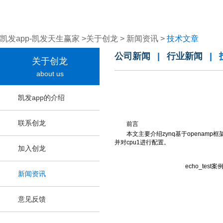
凯发app-凯发天生赢家
>
关于创龙
>
新闻资讯
>
技术文章
公司新闻
|
行业新闻
|
关于创龙
about us
凯发app的介绍
联系创龙
前言
本文主要介绍zynq基于openamp框架的双
并对cpu1进行配置。
加入创龙
echo_test
新闻资讯
意见反馈