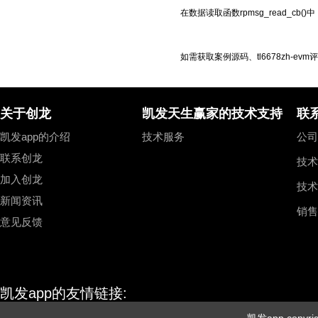
在数据读取函数rpmsg_read_
如需获取案例源码、tl6678zh-
关于创龙
凯发天生赢家的技术支持
联
凯发app的介绍
技术服务
公司总
联系创龙
技术
加入创龙
技术
新闻资讯
销售
意见反馈
凯发app的友情链接: