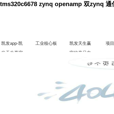
tms320c6678 zynq openamp 双zy
凯发app-凯
工业核心板
凯发天生赢
项
发天生赢家
家的产品中
心