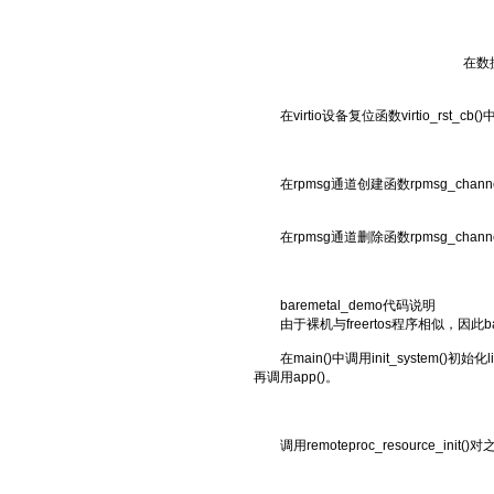
在数
在virtio设备复位函数virtio_rst_
在rpmsg通道创建函数rpmsg_cha
在rpmsg通道删除函数rpmsg_cha
baremetal_demo代码说明
由于裸机与freertos程序相似，因此
在main()中调用init_system()初
再调用app()。
调用remoteproc_resource