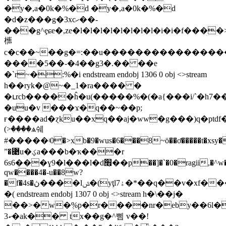
�y�,a�0k�%�d �y�,a�0k�%�d
�d�z���g�3xcހ��-
���g^ȩɕe�,ze�l�l�l�l�l�l�l�l�i�i�f����
㰎
c�c��~��g�=:��u����������������
����5��-�4��g3�.�� ��e
�`r~�:%�i endstream endobj 1306 0 obj <>stream
h��ryk�@~�_1�ra���� �
�ւrcb�����ĥ�u(�����%�(�a{���i/`�h7�
�uu�v ���ϫ�q��~��p;
ғ����ad�ɀku��xq��aj�ww�g���)q�ptdf�
(>����ѧ쉐
#�����ʵ0�>xb�9�wus�6���8~ö��ơ�����t�xsy�
ˮ�퟉u�ؼa���b�ҡ���r
6s6���ɣ9�l���l�d׮̗��p��]�`�0�ragii,�^w���?
qw����4�-u��8w?
�f�4s�ڽ����lݜ�(yţl7ۀ�*��q��v�xf���`x?
�( endstream endobj 1307 0 obj <>stream h�\��j�
��>�w�ٜ%p�r����nr�eby��6l�*����s���)d�o݀�@�
ކ3�ak�� tx��g�^삠 v��!