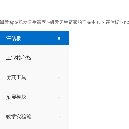
凯发app-凯发天生赢家
>
凯发天生赢家的产品中心
>
评估板
>
n
ti系列
ti系列
ti仿真器
显示模块
dsp系列
评估板
c6000 dsp
c6000 dsp
tl-xds560v2
tl150a 15寸电阻触摸屏
c6000
c200
c200
tl-xd
c500
tms320c6678
tms320c6678
tl6748-teb
tms320
tms320
tl5509-
工业核心板
tl121a 12.1寸电阻触摸屏
tms320c6655/57
tms320c6655/57
tl6437-teb
tms32
tms32
tms320c6748
tms320c6748
tl6748-plusteb
tl104a 10.4寸电阻触摸屏
仿真工具
dsp fpga系列
tl070a 7寸电阻触摸屏
c6000 dsp arm
c6000 dsp arm
sitara
sitara
c6000 spartan
c2000
拓展模块
tl070b 7寸电容触摸屏
66ak2g01/12
66ak2g01/12
am641
am641
tl6748f-teb
tl28335
omap-l138
omap-l138
am572
am572
tl056a 5.6寸电阻触摸屏
教学实验箱
arm系列
am570
am570
am437
am437
tl043a 4.3寸电阻触摸屏
sitara