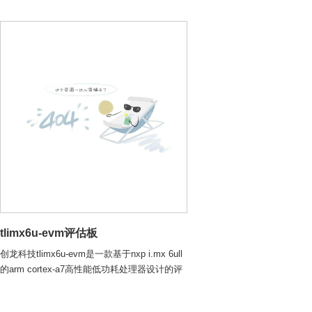
am335
am335
tl4379-teb
tl-70mipilcd模块
nxp系列
nxp系列
i.mx 8
i.mx 8
i.mx 
i.mx 
i.mx 8m mini
i.mx 8m plus
i.mx 6u
i.mx 6u
i.mx 8m mini
音视频模块
tl5640 cmos摄像头模块
tl2659 cmos摄像头模块
tl-issvportp coms摄像头模块
tlimx6u-evm评估板
tl2640i cmos摄像头模块
创龙科技tlimx6u-evm是一款基于nxp i.mx 6ull
的arm cortex-a7高性能低功耗处理器设计的评
tl5147i复合视频采集模块
估板，由核心板和评估底板组成。 评估板接口
资源丰富，引出双路网口、双路rs485、双路
tl5147di复合视频采集模块