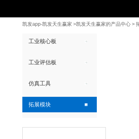
凯发app-凯发天生赢家
>
凯发天生赢家的产品中心
>
ti
ti
仿真器
显示模块
工业核心板
arm
arm
ti xds560v2仿真器
15寸电阻触摸屏
am62x
am62x
工业评估板
12.1寸电阻触摸屏
am64x
am64x
am437x
am437x
10.4寸电阻触摸屏
仿真工具
am335x
am335x
7寸电阻触摸屏
nxp
nxp
拓展模块
7寸电容触摸屏
arm
arm
i.mx 8m plus
i.mx 8m plus
5.6寸电阻触摸屏
i.mx 8m mini
i.mx 8m mini
4.3寸电阻触摸屏
i.mx 6ull
i.mx 6ull