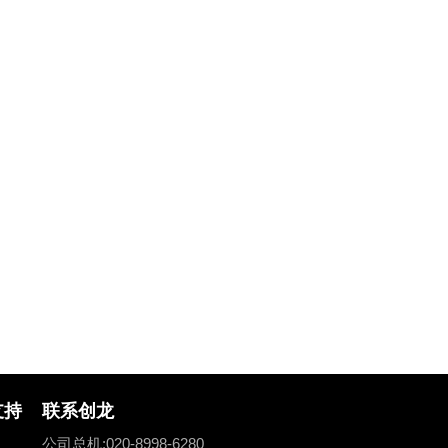
通信模块
22a hdmi视频输入/输出模块
multuart多串
头模块
mcp2515双通道
像头模块
rtl8188 usb wi
像头模块
视频采集模块
视频采集模块
频采集模块
输出模块
支持
联系创龙
i视频采集模块
公司总机:020-8998-6280