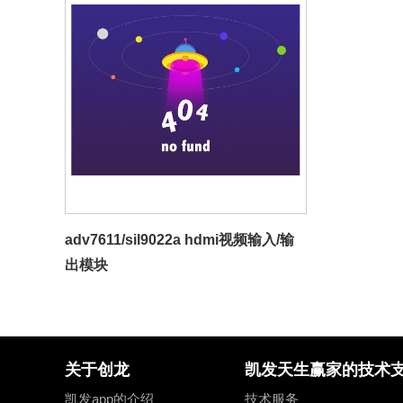
音视频模块
紫光同创
紫光同创
adv7611/sil90
fpga
fpga
logos
logos
ov5640 usb摄像
ov2659 cmos摄
ov2640 cmos摄
tvp5147m1复合
adv7611/sil9022a hdmi视频输入/输
出模块
adv7611 hdmi
tvp7002 vga视
cs7123 vga视频
关于创龙
凯发天生赢家的技术
凯发app的介绍
技术服务
gv7601 hd-sd