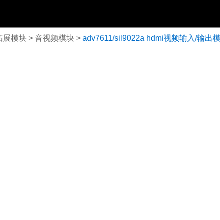
拓展模块
>
音视频模块
>
adv7611/sil9022a hdmi视频输入/输出
xilinx
xilinx
下载器
ad/da模块
dsp
dsp
ti xds200仿真器
arm dsp
arm dsp
ti xds100v2仿真器
mpsoc
mpsoc
紫光同创pgmca
ad9613/9706
载器
tms320c6678
tms320c6678
am57x
am57x
xczu7ev
xczu7ev
ads8568多通道
tms320c665x
tms320c665x
dm81x
dm81x
tms320c6748
tms320c6748
omap-l138
omap-l138
ad7606多通道
tms320f2837x
tms320f2837x
ads1278 多通
全志
全志
ad5724多通道
arm
arm
t3
t3
cl1616/ad76
a40i
a40i