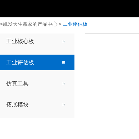
>
凯发天生赢家的产品中心
>
工业评估板
全志
全志
仿真器
显示模块
工业核心板
arm
arm
ti xds560v2仿真器
15寸电阻触摸屏
ti x
t507-h
t507-h
工业评估板
12.1寸电阻触摸屏
t3
t3
a40i
a40i
10.4寸电阻触摸屏
仿真工具
t113-i
t113-i
7寸电阻触摸屏
紫光同创
紫光同创
拓展模块
7寸电容触摸屏
fpga
fpga
logos
logos
5.6寸电阻触摸屏
4.3寸电阻触摸屏