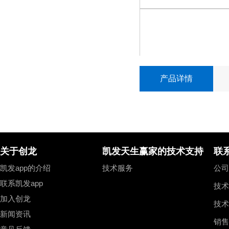
音视频模块
nxp
nxp
adv7611/sil9022a hdmi
arm
arm
ov5640 usb摄像头模块
i.mx 8m plus
i.mx 8m plus
产品详情
i.mx 8m mini
i.mx 8m mini
ov2659 cmos摄像头模块
i.mx 6ull
i.mx 6ull
ov2640 cmos摄像头模块
tvp5147m1复合视频采集模块
关于创龙
凯发天生赢家的技术支持
联
adv7611 hdmi视频采集模块
凯发app的介绍
技术服务
公司总
tvp7002 vga视频采集模块
联系凯发app
技术
加入创龙
cs7123 vga视频输出模块
技术
新闻资讯
销售
gv7601 hd-sdi视频采集模块