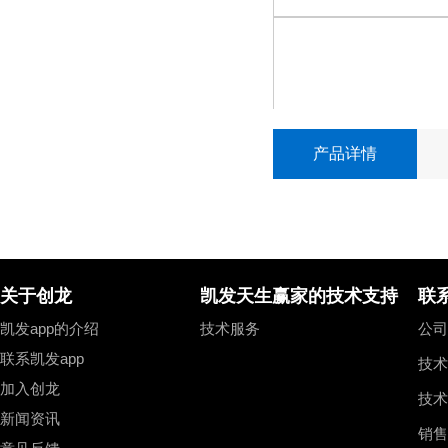
fpga
fpga
音视频模块
logos
logos
adv7611/sil9022a hdmi
ov5640 usb摄像头模块
产品详情
ov2659 cmos摄像头模块
nxp
nxp
ov2640 cmos摄像头模块
arm
arm
i.mx 8m plus
i.mx 8m plus
tvp5147m1复合视频采集模块
i.mx 8m mini
i.mx 8m mini
关于创龙
凯发天生赢家的技术支持
联
i.mx 6ull
i.mx 6ull
adv7611 hdmi视频采集模块
凯发app的介绍
技术服务
公司总
tvp7002 vga视频采集模块
联系凯发app
技术
加入创龙
cs7123 vga视频输出模块
技术
新闻资讯
销售
gv7601 hd-sdi视频采集模块