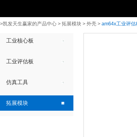
>
凯发天生赢家的产品中心
>
拓展模块
>
外壳
>
am64x工业评
全志
全志
仿真器
显示模块
工业核心板
arm
arm
ti xds560v2仿真器
15寸电阻触摸屏
ti x
t507-h
t507-h
工业评估板
12.1寸电阻触摸屏
t3
t3
a40i
a40i
10.4寸电阻触摸屏
仿真工具
t113-i
t113-i
7寸电阻触摸屏
龙芯中科
龙芯中科
拓展模块
7寸电容触摸屏
loongarch
loongarch
ls2k1000la-i
ls2k1000la-i
5.6寸电阻触摸屏
紫光同创
紫光同创
4.3寸电阻触摸屏