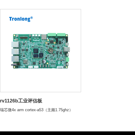
紫光同创
紫光同创
fpga
fpga
titan-2
titan-2
logos-2
logos-2
logos
logos
ti
ti
arm
arm
dsp
dsp
ad/da模块
am62x
am62x
tms32
tms32
am62lx
am62lx
tms32
tms32
ad9613/9706高速ad/da模块
am64x
am64x
tms32
tms32
rv1126b工业评估板
ads8568多通道ad模块
am437x
am437x
tms320
tms320
瑞芯微4x arm cortex-a53（主频1.75ghz）
am335x
am335x
cl1606/ad7606国产ad模块
xilinx
xilinx
ads1278多通道ad模块