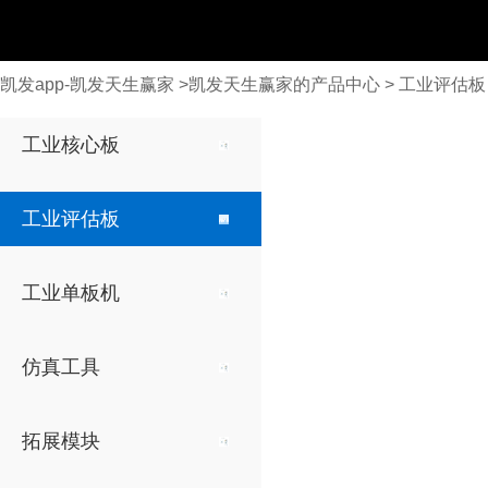
凯发app-凯发天生赢家
>
凯发天生赢家的产品中心
>
工业评估板
全志
全志
rk3576
仿真器
显示模块
工业核心板
arm
arm
ti xds560v2仿真器
7英寸电阻触摸屏
ti x
t536
t536
工业评估板
7英寸电容触摸屏
t507-h
t507-h
t153
t153
4.3英寸电阻触摸屏
工业单板机
t3
t3
a40i
a40i
仿真工具
t113-i
t113-i
安路
安路
拓展模块
arm fpga
arm fpga
dr1m90
dr1m90