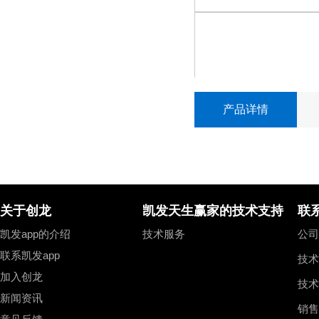
紫光同创
紫光同创
fpga
fpga
titan-2
titan-2
logos-2
logos-2
产品详情
logos
logos
ti
ti
arm
arm
dsp
dsp
ad/da模块
am62x
am62x
tms32
tms32
关于创龙
凯发天生赢家的技术支持
联
am62lx
am62lx
tms32
tms32
ad9613/9706高速ad/da模块
凯发app的介绍
技术服务
公司总
am64x
am64x
tms32
tms32
ads8568多通道ad模块
联系凯发app
am437x
am437x
tms320
tms320
技术
加入创龙
am335x
am335x
cl1606/ad7606国产ad模块
技术
新闻资讯
xilinx
xilinx
销售
ads1278多通道ad模块