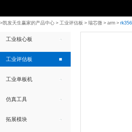
>
凯发天生赢家的产品中心
>
工业评估板
>
瑞芯微
>
arm
>
rk35
全志
全志
rk3576
仿真器
显示模块
工业核心板
arm
arm
ti xds560v2仿真器
7英寸电阻触摸屏
ti x
t536
t536
工业评估板
7英寸电容触摸屏
t507-h
t507-h
t153
t153
4.3英寸电阻触摸屏
工业单板机
t3
t3
a40i
a40i
仿真工具
t113-i
t113-i
安路
安路
拓展模块
arm fpga
arm fpga
dr1m90
dr1m90